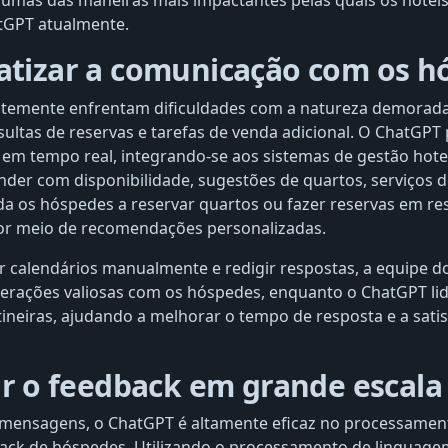
umas das maneiras mais impactantes pelas quais os hotéi
atGPT atualmente.
atizar a comunicação com os h
ntemente enfrentam dificuldades com a natureza demora
ultas de reservas e tarefas de venda adicional. O ChatGPT
s em tempo real, integrando-se aos sistemas de gestão hotel
der com disponibilidade, sugestões de quartos, serviços d
da os hóspedes a reservar quartos ou fazer reservas em r
por meio de recomendações personalizadas.
ar calendários manualmente e redigir respostas, a equipe d
erações valiosas com os hóspedes, enquanto o ChatGPT lid
neiras, ajudando a melhorar o tempo de resposta e a sati
ar o feedback em grande escala
 mensagens, o ChatGPT é altamente eficaz no processamen
ck de hóspedes. Utilizando o processamento de linguagem