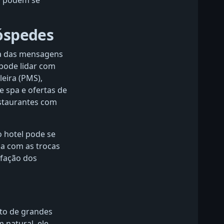
s podem se
óspedes
da das mensagens
 pode lidar com
eira (PMS),
e spa e ofertas de
estaurantes com
o hotel pode se
a com as trocas
sfação dos
to de grandes
 natural, ele