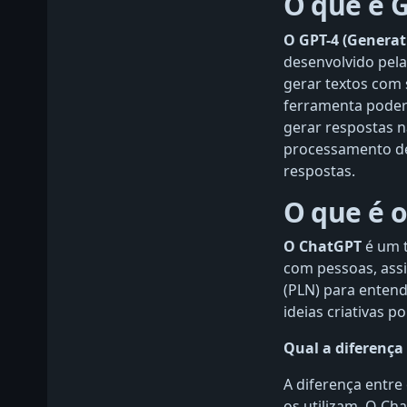
O que é 
O GPT-4 (Generat
desenvolvido pel
gerar textos com
ferramenta podero
gerar respostas n
processamento de
respostas.
O que é 
O ChatGPT
é um t
com pessoas, ass
(PLN) para entend
ideias criativas p
Qual a diferença
A diferença entre
os utilizam. O Ch