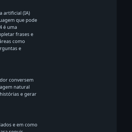
artificial (IA)
nguagem que pode
4 é uma
pletar frases e
 áreas como
rguntas e
ador conversem
uagem natural
istórias e gerar
 dados e em como
ara seguir