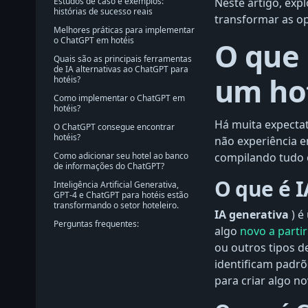
Estudos de caso e exemplos:
Neste artigo, ex
histórias de sucesso reais
transformar as op
Melhores práticas para implementar
o ChatGPT em hotéis
O que 
Quais são as principais ferramentas
de IA alternativas ao ChatGPT para
um hot
hotéis?
Como implementar o ChatGPT em
hotéis?
Há muita expecta
O ChatGPT consegue encontrar
hotéis?
não experiência e
compilando tudo o
Como adicionar seu hotel ao banco
de informações do ChatGPT?
O que é I
Inteligência Artificial Generativa,
GPT-4 e ChatGPT para hotéis estão
transformando o setor hoteleiro.
IA generativa
) é
Perguntas frequentes:
algo
novo a parti
ou outros tipos d
identificam padrõ
para criar algo no