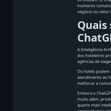
inúmeros comando
negócio ou setor 
Quais 
ChatGP
A Inteligência Art
dos hoteleiros pr
agências de viage
Os hotéis podem 
atendimento ao hó
melhorar a comuni
Embora o ChatGPT
muito além, prod
quarto mais intel