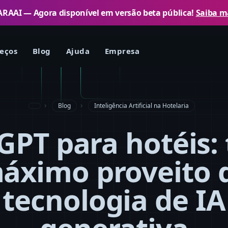
RAAI — Agora disponível em versão beta pública!
Saiba m
eços
Blog
Ajuda
Empresa
Blog
Inteligência Artificial na Hotelaria
PT para hotéis: 
áximo proveito 
tecnologia de IA