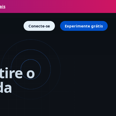
ais
Conecte-se
Experimente grátis
tire o
da