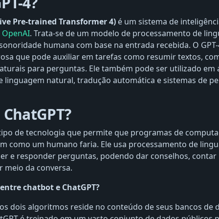
GPT-4?
ive Pre-trained Transformer 4)
é um sistema de inteligência 
a
OpenAI
. Trata-se de um modelo de processamento de li
 sonoridade humana com base na entrada recebida. O GPT-
sa que pode auxiliar em tarefas como resumir textos, com
aturais para perguntas. Ele também pode ser utilizado em
 linguagem natural, tradução automática e sistemas de pe
o ChatGPT?
ipo de tecnologia que permite que programas de comput
im como um humano faria. Ele usa processamento de ling
er e responder perguntas, podendo dar conselhos, contar h
or meio da conversa.
 entre chatbot e ChatGPT?
 os dois algoritmos reside no conteúdo de seus bancos de
atGPT é treinado em um vasto conjunto de dados públicos p