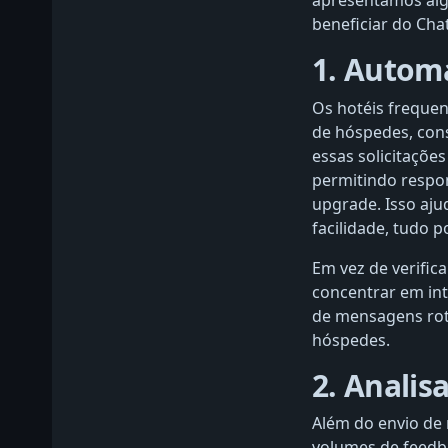
apresentamos alg
beneficiar do Ch
1. Autom
Os hotéis freque
de hóspedes, cons
essas solicitaçõe
permitindo respon
upgrade. Isso aju
facilidade, tudo 
Em vez de verific
concentrar em int
de mensagens roti
hóspedes.
2. Analis
Além do envio de
volumes de feedba