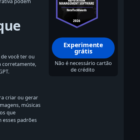
erativa podem
que
Experimente
grátis
de você ter ou
Não é necessário cartão
a corretamente,
de crédito
GPT.
ra criar ou gerar
 imagens, músicas
mos que
am esses padrões