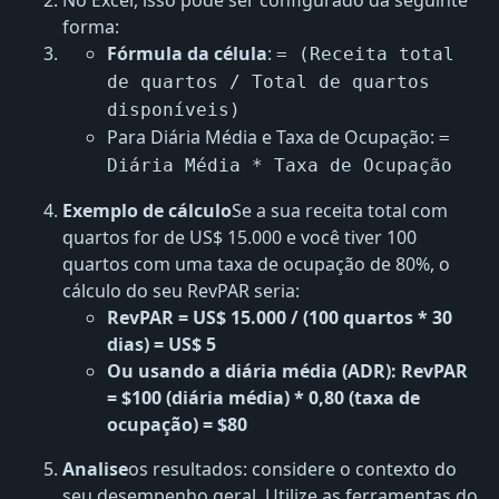
No Excel, isso pode ser configurado da seguinte
forma:
Fórmula da célula
:
= (Receita total
de quartos / Total de quartos
disponíveis)
Para Diária Média e Taxa de Ocupação:
=
Diária Média * Taxa de Ocupação
Exemplo de cálculo
Se a sua receita total com
quartos for de US$ 15.000 e você tiver 100
quartos com uma taxa de ocupação de 80%, o
cálculo do seu RevPAR seria:
RevPAR = US$ 15.000 / (100 quartos * 30
dias) = ​​US$ 5
Ou usando a diária média (ADR): RevPAR
= $100 (diária média) * 0,80 (taxa de
ocupação) = $80
Analise
os resultados: considere o contexto do
seu desempenho geral. Utilize as ferramentas do