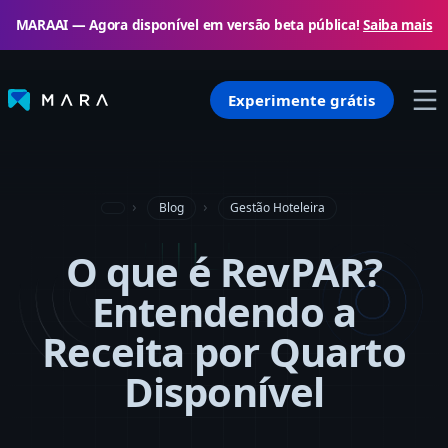
MARAAI — Agora disponível em versão beta pública!
Saiba mais
Experimente grátis
Blog
Gestão Hoteleira
O que é RevPAR?
Entendendo a
Receita por Quarto
Disponível