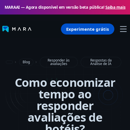
MARAAI — Agora disponível em versão beta pública!
Saiba mais
Experimente grátis
Responder às
Respostas da
Blog
avaliações
Análise de IA
Como economizar
tempo ao
responder
avaliações de
hotéis?