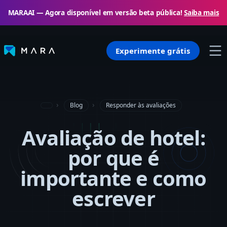
MARAAI — Agora disponível em versão beta pública!
Saiba mais
Experimente grátis
Blog
Responder às avaliações
Avaliação de hotel:
por que é
importante e como
escrever