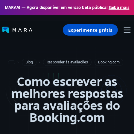
MARAAI — Agora disponível em versão beta pública!
Saiba mais
Experimente grátis
Blog
Responder às avaliações
Booking.com
Como escrever as
melhores respostas
para avaliações do
Booking.com