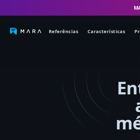
MA
Referências
Características
Pr
En
mé