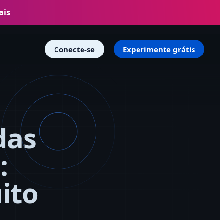
ais
Conecte-se
Experimente grátis
das
:
ito