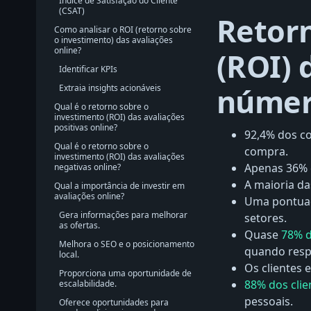
Índice de Satisfação do Cliente
(CSAT)
Retorn
Como analisar o ROI (retorno sobre
o investimento) das avaliações
online?
(ROI) 
Identificar KPIs
númer
Extraia insights acionáveis
Qual é o retorno sobre o
investimento (ROI) das avaliações
positivas online?
92,4% dos co
Qual é o retorno sobre o
compra.
investimento (ROI) das avaliações
Apenas 36% 
negativas online?
A maioria da
Qual a importância de investir em
avaliações online?
Uma pontua
Gera informações para melhorar
setores.
as ofertas.
Quase
78% 
Melhora o SEO e o posicionamento
quando resp
local.
Os clientes 
Proporciona uma oportunidade de
88% dos cli
escalabilidade.
pessoais.
Oferece oportunidades para