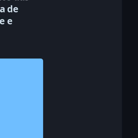
a de
e e