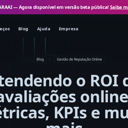
RAAI — Agora disponível em versão beta pública!
Saiba m
eços
Blog
Ajuda
Empresa
Blog
Gestão de Reputação Online
tendendo o ROI 
avaliações online
tricas, KPIs e mu