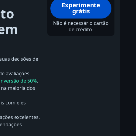
Experimente
nto
grátis
Não é necessário cartão
 em
de crédito
 suas decisões de
e avaliações.
onversão de 50%
.
 na maioria dos
s com eles
ções excelentes.
mendações