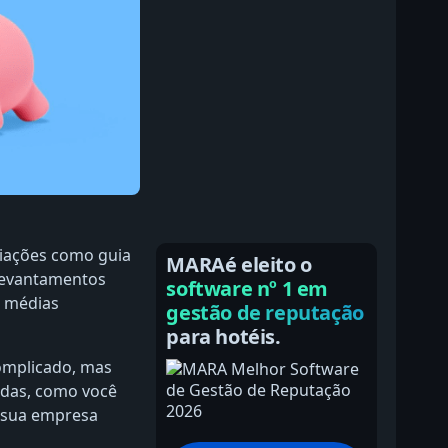
iações como guia
MARAé eleito o
 levantamentos
software nº 1 em
e médias
gestão de reputação
para hotéis.
complicado, mas
ladas, como você
e sua empresa