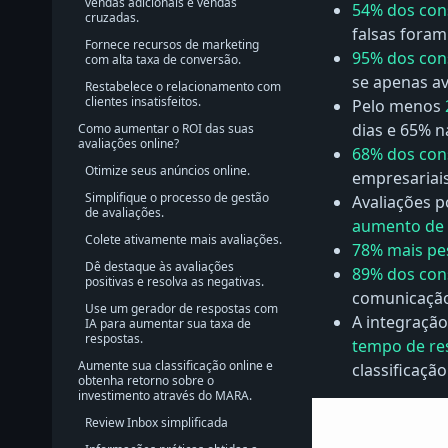
vendas adicionais e vendas
54% dos co
cruzadas.
falsas fora
Fornece recursos de marketing
95% dos co
com alta taxa de conversão.
se apenas av
Restabelece o relacionamento com
clientes insatisfeitos.
Pelo menos
dias e 65% n
Como aumentar o ROI das suas
avaliações online?
68% dos co
Otimize seus anúncios online.
empresariais
Simplifique o processo de gestão
Avaliações 
de avaliações.
aumento de
Colete ativamente mais avaliações.
78% mais pe
Dê destaque às avaliações
89% dos co
positivas e resolva as negativas.
comunicação,
Use um gerador de respostas com
A integração
IA para aumentar sua taxa de
respostas.
tempo de res
Aumente sua classificação online e
classificação
obtenha retorno sobre o
investimento através do MARA.
Review Inbox simplificada