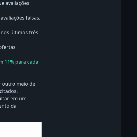
e avaliações
valiações falsas,
 nos últimos três
ofertas
em
11% para cada
 outro meio de
citados.
ultar em um
mento da