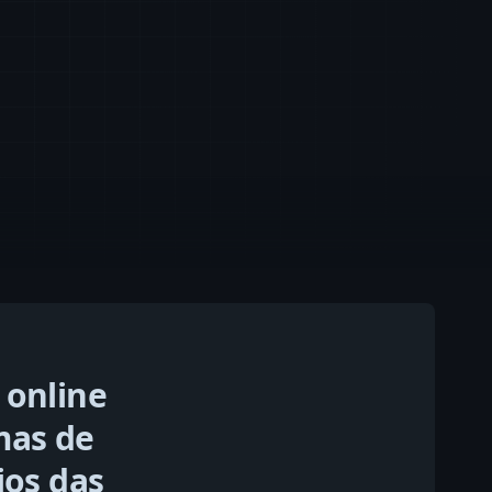
 online
mas de
ios das