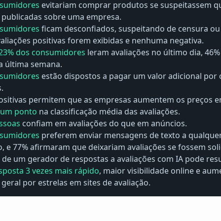
nsumidores
evitariam comprar produtos se suspeitassem qu
m publicadas sobre uma empresa.
nsumidores
ficam desconfiados, suspeitando de censura ou a
aliações positivas forem exibidas e nenhuma negativa.
23% dos consumidores
leram avaliações no último dia, 46%
a última semana.
nsumidores
estão dispostos a pagar um valor adicional por 
.
positivas permitem que as empresas aumentem os preços 
 um ponto
na classificação média das avaliações.
ssoas
confiam em avaliações do que em anúncios.
nsumidores
preferem enviar mensagens de texto a qualquer
 e 77% afirmaram que deixariam avaliações se fossem soli
 de um gerador de respostas a avaliações com IA pode res
posta 3 vezes mais rápido
, maior visibilidade online e au
 geral por estrelas em sites de avaliação.