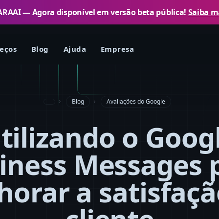
RAAI — Agora disponível em versão beta pública!
Saiba m
eços
Blog
Ajuda
Empresa
Blog
Avaliações do Google
tilizando o Goog
iness Messages 
horar a satisfaçã