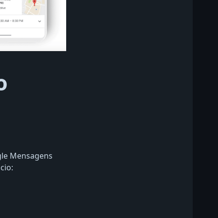
o
ogle Mensagens
cio: