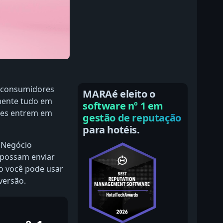
s consumidores
MARAé eleito o
mente tudo em
software nº 1 em
tes entrem em
gestão de reputação
para hotéis.
u Negócio
 possam enviar
o você pode usar
versão.