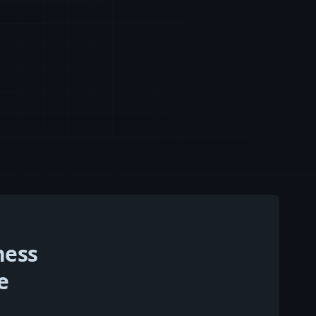
ness
e