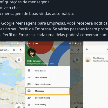
onfigurações de mensagens.
tive o chat.
 a mensagem de boas-vindas automática.
o Google Mensagens para Empresas, você receberá notifica
s no seu Perfil da Empresa. Se várias pessoas forem propr
 Perfil da Empresa, cada uma delas poderá conversar com o