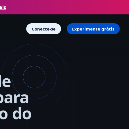
ais
Conecte-se
Experimente grátis
le
para
o do