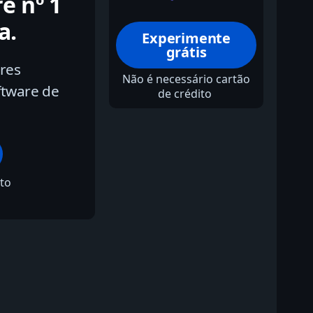
e nº 1
a.
Experimente
grátis
res
Não é necessário cartão
tware de
de crédito
ito