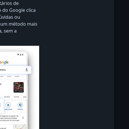
ários de
 do Google clica
úvidas ou
do um método mais
a, sem a